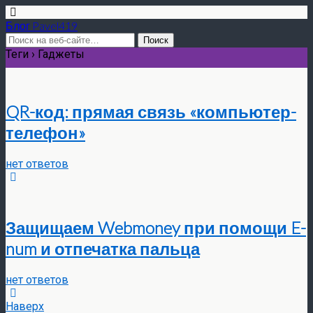
Блог Pavel419
Теги › Гаджеты
QR-код: прямая связь «компьютер-
телефон»
нет ответов
Защищаем Webmoney при помощи E-
num и отпечатка пальца
нет ответов
Наверх