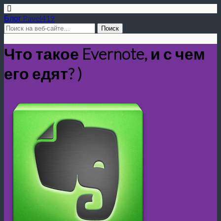
Блог Pavel419
Что такое Evernote, и с чем
его едят? )