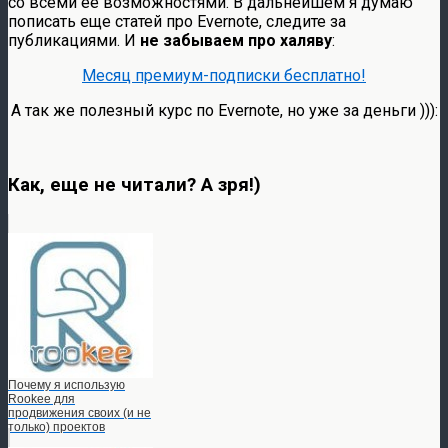
со всеми ее возможностями. В дальнейшем я думаю
пописать еще статей про Evernote, следите за
публикациями. И
не забываем про халяву
:
Месяц премиум-подписки бесплатно!
А так же полезный курс по Evernote, но уже за деньги ))):
Как, еще не читали? А зря!)
Почему я использую
Rookee для
продвижения своих (и не
только) проектов