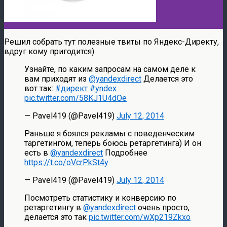
Решил собрать тут полезные твиты по Яндекс-Директу,
вдруг кому пригодится)
Узнайте, по каким запросам на самом деле к
вам приходят из
@yandexdirect
Делается это
вот так:
#директ
#yndex
pic.twitter.com/58KJ1U4dOe
— Pavel419 (@Pavel419)
July 12, 2014
Раньше я боялся рекламы с поведенческим
таргетингом, теперь боюсь ретаргетинга) И он
есть в
@yandexdirect
Подробнее
https://t.co/oVcrPkSt4y
— Pavel419 (@Pavel419)
July 12, 2014
Посмотреть статистику и конверсию по
ретаргетингу в
@yandexdirect
очень просто,
делается это так
pic.twitter.com/wXp219Zkxo