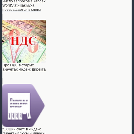
Число запросов в Yandex
WordStat - как муха
превращается в слона
Про НДС в старых
акаунтах Яндекс Директа
"Общий счет" в Яндекс
Директ - плюсы и минусы