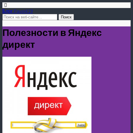
Блог Pavel419
Полезности в Яндекс
директ